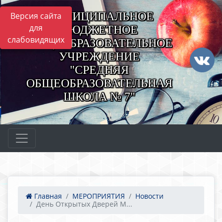
МУНИЦИПАЛЬНОЕ
Версия сайта
для
БЮДЖЕТНОЕ
слабовидящих
ОБЩЕОБРАЗОВАТЕЛЬНОЕ
УЧРЕЖДЕНИЕ
"СРЕДНЯЯ
ОБЩЕОБРАЗОВАТЕЛЬНАЯ
ШКОЛА № 7"
Главная
МЕРОПРИЯТИЯ
Новости
День Открытых Дверей М...