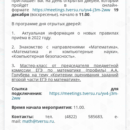
приглашает вас на День открытых дверей, который
пройдёт в онлайн-
формате
https://meetings.tversu.ru/yv4-j3m-2ww
19
декабря
(воскресенье), начало в
11.00
.
В программе дня отрытых дверей:
1. Актуальная информация о новых правилах
приёма в 2022 году.
2. Знакомство с направлениями «Математика»,
«Математика и компьютерные науки»,
«Компьютерная безопасность».
3
.
Мастер-класс от председателя предметной
комиссии ЕГЭ по математике (профиль) А.А.
Голубева на тему «Критерии оценивания заданий
второй части ЕГЭ по математике».
Ссылка для
подключения:
https://meetings.tversu.ru/yv4-j3m-
2ww
Время начала мероприятия:
11.00.
Контакты:
тел. (4822) 585683, e-
mail:
math@tversu.ru
.