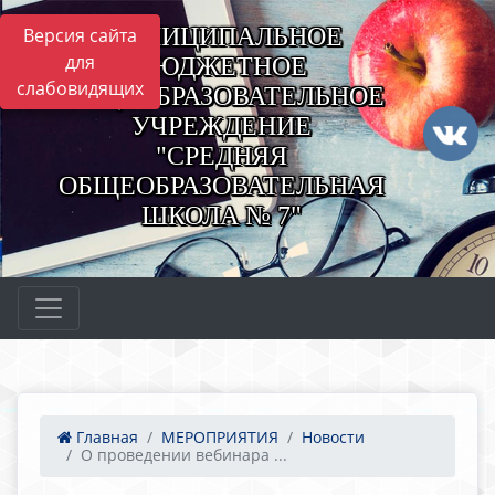
МУНИЦИПАЛЬНОЕ
Версия сайта
для
БЮДЖЕТНОЕ
слабовидящих
ОБЩЕОБРАЗОВАТЕЛЬНОЕ
УЧРЕЖДЕНИЕ
"СРЕДНЯЯ
ОБЩЕОБРАЗОВАТЕЛЬНАЯ
ШКОЛА № 7"
Главная
МЕРОПРИЯТИЯ
Новости
О проведении вебинара ...