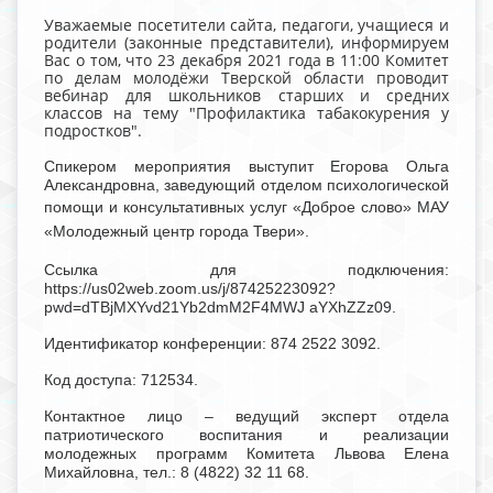
Уважаемые посетители сайта, педагоги, учащиеся и
родители (законные представители), информируем
Вас о том, что 23 декабря 2021 года в 11:00 Комитет
по делам молодёжи Тверской области проводит
вебинар для школьников старших и средних
классов на тему "Профилактика табакокурения у
подростков".
Спикером мероприятия выступит Егорова Ольга
Александровна, заведующий отделом психологической
помощи и консультативных услуг
«Доброе слово» МАУ
«Молодежный центр города Твери».
Ссылка для подключения:
https://us02web.zoom.us/j/87425223092?
pwd=dTBjMXYvd21Yb2dmM2F4MWJ aYXhZZz09.
Идентификатор конференции: 874 2522 3092.
Код доступа: 712534.
Контактное лицо – ведущий эксперт отдела
патриотического воспитания и реализации
молодежных программ Комитета Львова Елена
Михайловна, тел.: 8 (4822) 32 11 68.