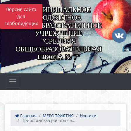
МУНИЦИПАЛЬНОЕ
Версия сайта
для
БЮДЖЕТНОЕ
слабовидящих
ОБЩЕОБРАЗОВАТЕЛЬНОЕ
УЧРЕЖДЕНИЕ
"СРЕДНЯЯ
ОБЩЕОБРАЗОВАТЕЛЬНАЯ
ШКОЛА № 7"
Главная
МЕРОПРИЯТИЯ
Новости
Приостановка работы си...