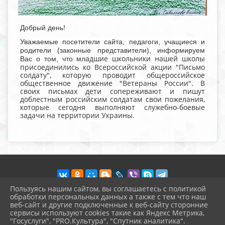
Добрый день!
Уважаемые посетители сайта, педагоги, учащиеся и
родители (законные представители),
информируем
адшие школьники нашей школы
Вас о том, что мл
присоединились ко Всероссийской акции "Письмо
солдату", которую проводит общероссийское
общественное движение "Ветераны России". В
своих письмах дети сопереживают и пишут
доблестным российским солдатам свои пожелания,
которые сегодня выполняют служебно-боевые
задачи на территории Украины.
Пользуясь нашим сайтом, вы соглашаетесь с политикой
обработки персональных данных а также с тем что наш
веб-сайт и другие подключенные к веб-сайту сторонние
2026 г. vvschool7.ru
сервисы используют cookies такие как Яндекс Метрика,
Вход
"Госуслуги", "PRO.Культура", "Спутник аналитика".
Карта сайта
^