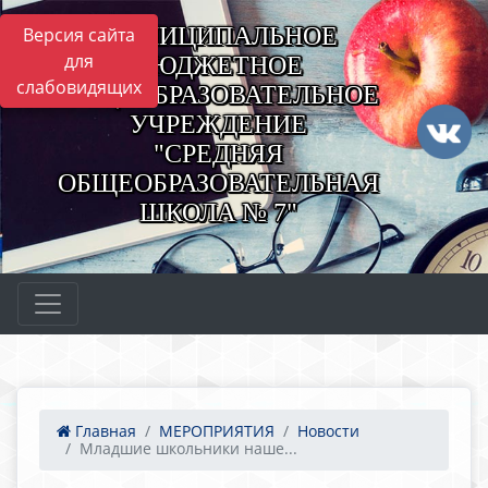
МУНИЦИПАЛЬНОЕ
Версия сайта
для
БЮДЖЕТНОЕ
слабовидящих
ОБЩЕОБРАЗОВАТЕЛЬНОЕ
УЧРЕЖДЕНИЕ
"СРЕДНЯЯ
ОБЩЕОБРАЗОВАТЕЛЬНАЯ
ШКОЛА № 7"
Главная
МЕРОПРИЯТИЯ
Новости
Младшие школьники наше...