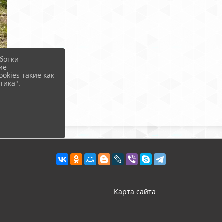
ботки
ие
okies такие как
тика".
Карта сайта