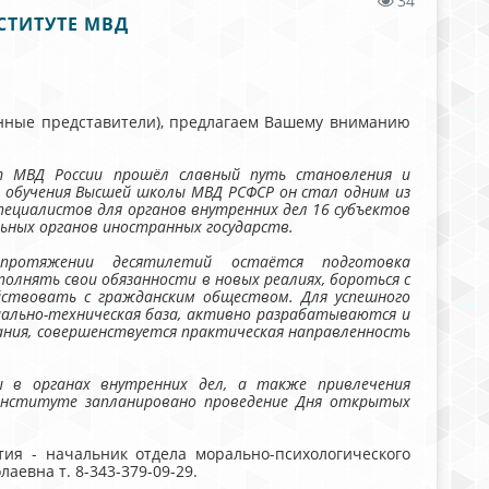
34
СТИТУТЕ МВД
онные представители), предлагаем Вашему вниманию
т МВД России прошёл славный путь становления и
о обучения Высшей школы МВД РСФСР он стал одним из
ециалистов для органов внутренних дел 16 субъектов
ьных органов иностранных государств.
ротяжении десятилетий остаётся подготовка
олнять свои обязанности в новых реалиях, бороться с
йствовать с гражданским обществом. Для успешного
ально-техническая база, активно разрабатываются и
ния, совершенствуется практическая направленность
ы в органах внутренних дел, а также привлечения
 институте запланировано проведение Дня открытых
ия - начальник отдела морально-психологического
евна т. 8-343-379-09-29.