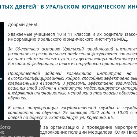
ЫТЫХ ДВЕРЕЙ" В УРАЛЬСКОМ ЮРИДИЧЕСКОМ ИН
Добрый день!
Уважаемые учащиеся 10 и 11 классов и их родители (зак
информацию Уральского юридического института МВД.
За 60-летнюю историю Уральский юридический институ
развития: из регионального отделения факультета заочног
лучших ведомственных вузов, осуществляющих подготовку сп
Российской федерации, а также сотрудников правоохранител
Приоритетной задачей коллектива института на п
высококвалифицированных кадров, способных эффективно вып
современными вызовами и угрозами, эффективно взаимоде
решения этой задачи в институте модернизируется матери
внедряются инновационные методики и технологии образова
обучения.
В целях популяризации государственной службы и служб
кандидатов на обучение 29 октября 2022 года в 10.00 в
дверей по адресу: г. Екатеринбург, ул. Корепина, 66.
Ответственный за организацию и проведение мероприят
ботки
обеспечения подполковник полиции Мерцалова Юлия Никола
ие
okies такие как