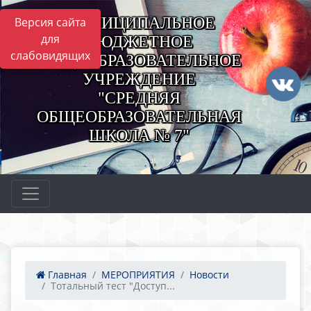
МУНИЦИПАЛЬНОЕ
Версия сайта
для
БЮДЖЕТНОЕ
слабовидящих
ОБЩЕОБРАЗОВАТЕЛЬНОЕ
УЧРЕЖДЕНИЕ
"СРЕДНЯЯ
ОБЩЕОБРАЗОВАТЕЛЬНАЯ
ШКОЛА № 7"
Главная
МЕРОПРИЯТИЯ
Новости
Тотальный тест "Доступ...