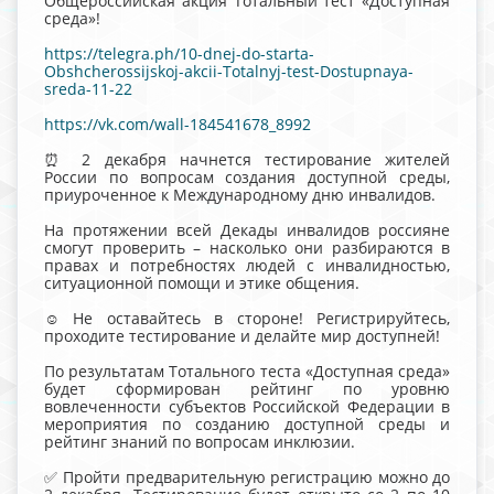
Общероссийская акция Тотальный тест «Доступная
среда»!
https://telegra.ph/10-dnej-do-starta-
Obshcherossijskoj-akcii-Totalnyj-test-Dostupnaya-
sreda-11-22
https://vk.com/wall-184541678_8992
⏰ 2 декабря начнется тестирование жителей
России по вопросам создания доступной среды,
приуроченное к Международному дню инвалидов.
На протяжении всей Декады инвалидов россияне
смогут проверить – насколько они разбираются в
правах и потребностях людей с инвалидностью,
ситуационной помощи и этике общения.
☺️ Не оставайтесь в стороне! Регистрируйтесь,
проходите тестирование и делайте мир доступней!
По результатам Тотального теста «Доступная среда»
будет сформирован рейтинг по уровню
вовлеченности субъектов Российской Федерации в
мероприятия по созданию доступной среды и
рейтинг знаний по вопросам инклюзии.
✅ Пройти предварительную регистрацию можно до