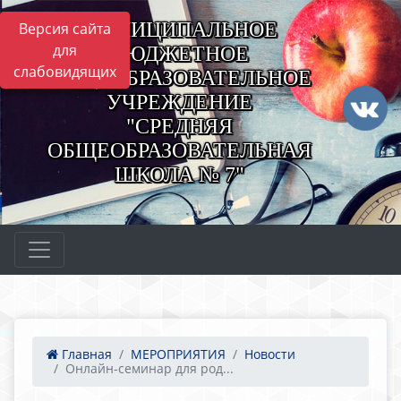
МУНИЦИПАЛЬНОЕ
Версия сайта
для
БЮДЖЕТНОЕ
слабовидящих
ОБЩЕОБРАЗОВАТЕЛЬНОЕ
УЧРЕЖДЕНИЕ
"СРЕДНЯЯ
ОБЩЕОБРАЗОВАТЕЛЬНАЯ
ШКОЛА № 7"
Главная
МЕРОПРИЯТИЯ
Новости
Онлайн-семинар для род...