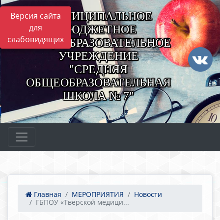
МУНИЦИПАЛЬНОЕ
Версия сайта
для
БЮДЖЕТНОЕ
слабовидящих
ОБЩЕОБРАЗОВАТЕЛЬНОЕ
УЧРЕЖДЕНИЕ
"СРЕДНЯЯ
ОБЩЕОБРАЗОВАТЕЛЬНАЯ
ШКОЛА № 7"
Главная
МЕРОПРИЯТИЯ
Новости
ГБПОУ «Тверской медици...