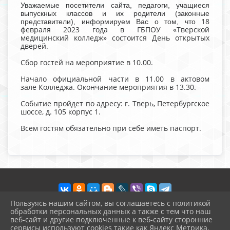
Уважаемые посетители сайта, педагоги, учащиеся
выпускных классов и их родители (законные
18
представители), информируем Вас о том, что
февраля 2023 года в ГБПОУ «Тверской
медицинский колледж» состоится День открытых
дверей.
Сбор гостей на мероприятие в 10.00.
Начало официальной части в 11.00 в актовом
зале Колледжа. Окончание мероприятия в 13.30.
Событие пройдет по адресу: г. Тверь, Петербургское
шоссе, д. 105 корпус 1.
Всем гостям обязательно при себе иметь паспорт.
Пользуясь нашим сайтом, вы соглашаетесь с политикой
обработки персональных данных а также с тем что наш
веб-сайт и другие подключенные к веб-сайту сторонние
2026 г. vvschool7.ru
сервисы используют cookies такие как Яндекс Метрика,