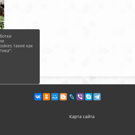
ботки
ие
okies такие как
тика".
Карта сайта