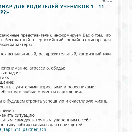
52
АР ДЛЯ РОДИТЕЛЕЙ УЧЕНИКОВ 1 - 11
Р?»
(законные представители), информируем Вас о том, что
ит бесплатный всероссийский онлайн-семинар для
такой характер?»
бенок вспыльчивый, раздражительный, капризный или
 непонимание, агрессию, обиды;
вых задач;
итию;
ушание;
овать с учителями, взрослыми и ровесниками;
 ребенком в любые моменты взросления;
бы в будущем строить успешную и счастливую жизнь.
ношения
зменить ситуацию
тельным, самодостаточным, уверенным в себе
остику гибких навыков для своих детей.
le_1april?rs=partner_sch