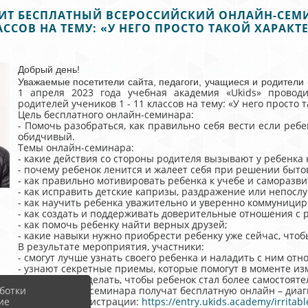
ИТ БЕСПЛАТНЫЙ ВСЕРОССИЙСКИЙ ОНЛАЙН-СЕМИН
ССОВ НА ТЕМУ: «У НЕГО ПРОСТО ТАКОЙ ХАРАКТЕ
Добрый день!
Уважаемые посетители сайта, педагоги, учащиеся и родители 
1 апреля 2023 года учебная академия «Ukids» провод
родителей учеников 1 - 11 классов на тему: «У него просто 
Цель бесплатного онлайн-семинара:
- Помочь разобраться, как правильно себя вести если ре
обидчивый.
Темы онлайн-семинара:
- какие действия со стороны родителя вызывают у ребенка
- почему ребенок ленится и жалеет себя при решении быто
- как правильно мотивировать ребенка к учебе и саморазв
- как исправить детские капризы, раздражение или непосл
- как научить ребенка уважительно и уверенно коммуницир
- как создать и поддерживать доверительные отношения с
- как помочь ребенку найти верных друзей;
- какие навыки нужно приобрести ребенку уже сейчас, что
В результате мероприятия, участники:
- смогут лучше узнать своего ребенка и наладить с ним от
- узнают секретные приемы, которые помогут в моменте и
- поймут, что сделать, чтобы ребенок стал более самостоя
ботки
Все участники семинара получат бесплатную онлайн – диагн
ие
Ссылка для регистрации:
https://entry.ukids.academy/irritab