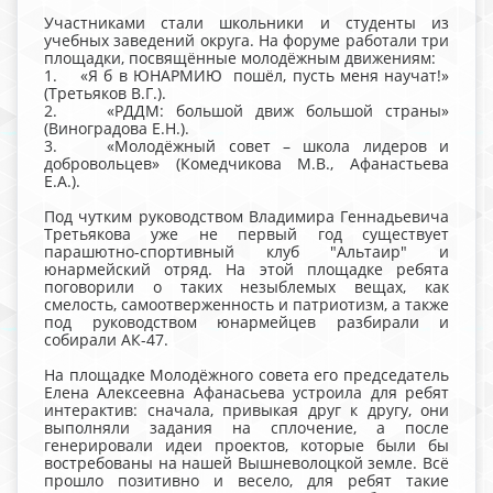
Участниками стали школьники и студенты из
учебных заведений округа. На форуме работали три
площадки, посвящённые молодёжным движениям:
1. «Я б в ЮНАРМИЮ пошёл, пусть меня научат!»
(Третьяков В.Г.).
2. «РДДМ: большой движ большой страны»
(Виноградова Е.Н.).
3. «Молодёжный совет – школа лидеров и
добровольцев» (Комедчикова М.В., Афанастьева
Е.А.).
Под чутким руководством Владимира Геннадьевича
Третьякова уже не первый год существует
парашютно-спортивный клуб "Альтаир" и
юнармейский отряд. На этой площадке ребята
поговорили о таких незыблемых вещах, как
смелость, самоотверженность и патриотизм, а также
под руководством юнармейцев разбирали и
собирали АК-47.
На площадке Молодёжного совета его председатель
Елена Алексеевна Афанасьева устроила для ребят
интерактив: сначала, привыкая друг к другу, они
выполняли задания на сплочение, а после
генерировали идеи проектов, которые были бы
востребованы на нашей Вышневолоцкой земле. Всё
прошло позитивно и весело, для ребят такие