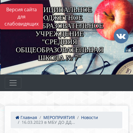
МУНИЦИПАЛЬНОЕ
Версия сайта
для
БЮДЖЕТНОЕ
слабовидящих
ОБЩЕОБРАЗОВАТЕЛЬНОЕ
УЧРЕЖДЕНИЕ
"СРЕДНЯЯ
ОБЩЕОБРАЗОВАТЕЛЬНАЯ
ШКОЛА № 7"
Главная
МЕРОПРИЯТИЯ
Новости
16.03.2023 в МБУ ДО ДД...