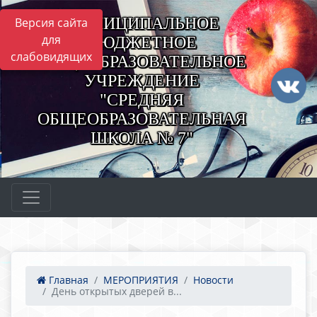
МУНИЦИПАЛЬНОЕ
Версия сайта
для
БЮДЖЕТНОЕ
слабовидящих
ОБЩЕОБРАЗОВАТЕЛЬНОЕ
УЧРЕЖДЕНИЕ
"СРЕДНЯЯ
ОБЩЕОБРАЗОВАТЕЛЬНАЯ
ШКОЛА № 7"
Главная
МЕРОПРИЯТИЯ
Новости
День открытых дверей в...