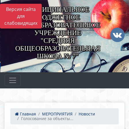
МУНИЦИПАЛЬНОЕ
Версия сайта
для
БЮДЖЕТНОЕ
слабовидящих
ОБЩЕОБРАЗОВАТЕЛЬНОЕ
УЧРЕЖДЕНИЕ
"СРЕДНЯЯ
ОБЩЕОБРАЗОВАТЕЛЬНАЯ
ШКОЛА № 7"
Главная
МЕРОПРИЯТИЯ
Новости
Голосование за объекты...