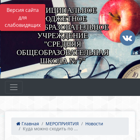
МУНИЦИПАЛЬНОЕ
Версия сайта
для
БЮДЖЕТНОЕ
слабовидящих
ОБЩЕОБРАЗОВАТЕЛЬНОЕ
УЧРЕЖДЕНИЕ
"СРЕДНЯЯ
ОБЩЕОБРАЗОВАТЕЛЬНАЯ
ШКОЛА № 7"
Главная
МЕРОПРИЯТИЯ
Новости
Куда можно сходить по ...