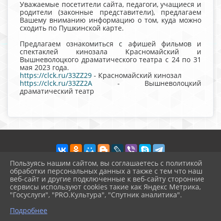
Уважаемые посетители сайта, педагоги, учащиеся и
родители (законные представители), предлагаем
Вашему вниманию информацию о том, куда можно
сходить по Пушкинской карте.
Предлагаем ознакомиться с афишей фильмов и
спектаклей кинозала Красномайский и
Вышневолоцкого драматического театра с 24 по 31
мая 2023 года.
https://clck.ru/33ZZ29
- Красномайский кинозал
https://clck.ru/33ZZ2A
- Вышневолоцкий
драматический театр
Пользуясь нашим сайтом, вы соглашаетесь с политикой
обработки персональных данных а также с тем что наш
веб-сайт и другие подключенные к веб-сайту сторонние
2026 г. vvschool7.ru
сервисы используют cookies такие как Яндекс Метрика,
Вход
"Госуслуги", "PRO.Культура", "Спутник аналитика".
Карта сайта
^
Политика обработки персональных данных
Подробнее