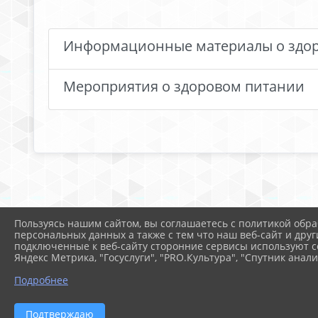
Информационные материалы о здо
Мероприятия о здоровом питании
Пользуясь нашим сайтом, вы соглашаетесь с политикой обра
персональных данных а также с тем что наш веб-сайт и друг
подключенные к веб-сайту сторонние сервисы используют co
Яндекс Метрика, "Госуслуги", "PRO.Культура", "Спутник анали
Подробнее
Подтверждаю