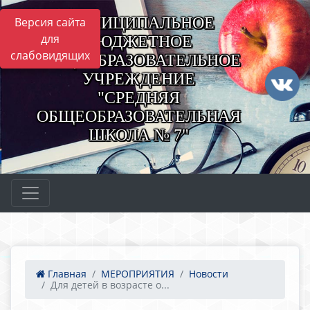
МУНИЦИПАЛЬНОЕ
Версия сайта
для
БЮДЖЕТНОЕ
слабовидящих
ОБЩЕОБРАЗОВАТЕЛЬНОЕ
УЧРЕЖДЕНИЕ
"СРЕДНЯЯ
ОБЩЕОБРАЗОВАТЕЛЬНАЯ
ШКОЛА № 7"
Главная
МЕРОПРИЯТИЯ
Новости
Для детей в возрасте о...