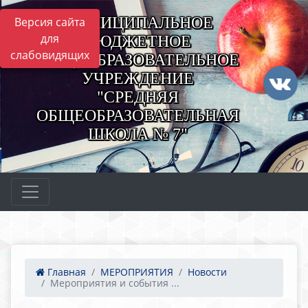
МУНИЦИПАЛЬНОЕ
Версия сайта
для
БЮДЖЕТНОЕ
слабовидящих
ОБЩЕОБРАЗОВАТЕЛЬНОЕ
УЧРЕЖДЕНИЕ
"СРЕДНЯЯ
ОБЩЕОБРАЗОВАТЕЛЬНАЯ
ШКОЛА № 7"
Главная
МЕРОПРИЯТИЯ
Новости
Мероприятия и события ...