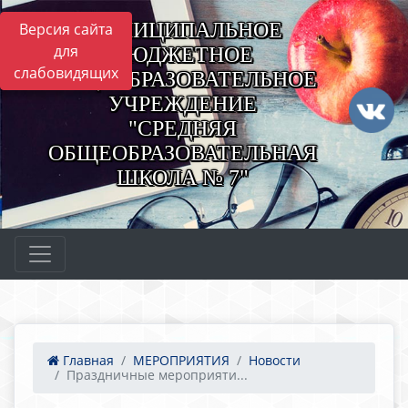
МУНИЦИПАЛЬНОЕ
Версия сайта
для
БЮДЖЕТНОЕ
слабовидящих
ОБЩЕОБРАЗОВАТЕЛЬНОЕ
УЧРЕЖДЕНИЕ
"СРЕДНЯЯ
ОБЩЕОБРАЗОВАТЕЛЬНАЯ
ШКОЛА № 7"
Главная
МЕРОПРИЯТИЯ
Новости
Праздничные мероприяти...