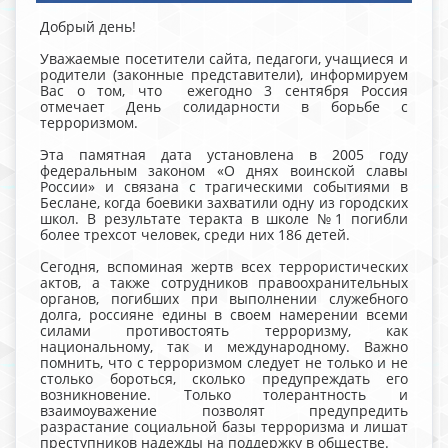
Добрый день!
Уважаемые посетители сайта, педагоги, учащиеся и
родители (законные представители), информируем
Вас о том, что ежегодно 3 сентября Россия
отмечает День солидарности в борьбе с
терроризмом.
Эта памятная дата установлена в 2005 году
федеральным законом «О днях воинской славы
России» и связана с трагическими событиями в
Беслане, когда боевики захватили одну из городских
школ. В результате теракта в школе №1 погибли
более трехсот человек, среди них 186 детей.
Сегодня, вспоминая жертв всех террористических
актов, а также сотрудников правоохранительных
органов, погибших при выполнении служебного
долга, россияне едины в своем намерении всеми
силами противостоять терроризму, как
национальному, так и международному. Важно
помнить, что с терроризмом следует не только и не
столько бороться, сколько предупреждать его
возникновение. Только толерантность и
взаимоуважение позволят предупредить
разрастание социальной базы терроризма и лишат
преступников надежды на поддержку в обществе.