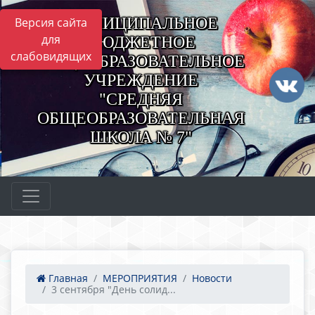
МУНИЦИПАЛЬНОЕ
Версия сайта
для
БЮДЖЕТНОЕ
слабовидящих
ОБЩЕОБРАЗОВАТЕЛЬНОЕ
УЧРЕЖДЕНИЕ
"СРЕДНЯЯ
ОБЩЕОБРАЗОВАТЕЛЬНАЯ
ШКОЛА № 7"
Главная
МЕРОПРИЯТИЯ
Новости
3 сентября "День солид...