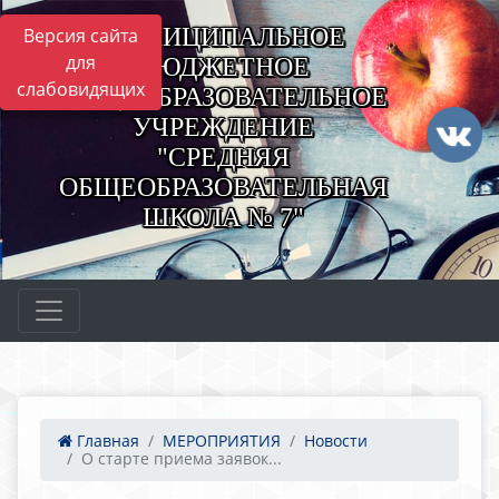
МУНИЦИПАЛЬНОЕ
Версия сайта
для
БЮДЖЕТНОЕ
слабовидящих
ОБЩЕОБРАЗОВАТЕЛЬНОЕ
УЧРЕЖДЕНИЕ
"СРЕДНЯЯ
ОБЩЕОБРАЗОВАТЕЛЬНАЯ
ШКОЛА № 7"
Главная
МЕРОПРИЯТИЯ
Новости
О старте приема заявок...