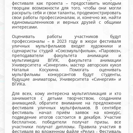
фестиваля как проекта – предоставить молодым
творцам возможности для того, чтобы они могли
раскрыть себя и свои таланты, продемонстрировать
свои работы профессионалам, и, конечно же, найти
единомышленников и верных друзей с общими
интересами.
Оценивать работы участников будут
профессионалы – в 2023 году в жюри фестиваля
уличных мультфильмов входят художники и
сценаристы студий «Союзмультфильм», «Паровоз»,
преподаватели факультета анимации и
мультимедиа ВГИК, факультета анимации
Университета «Синергия», мастер авторских кукол
Наталья Косухина. Помогать оценивать
мультфильмы конкурсантов будут студенты,
будущие аниматоры, Университета «Синергия» и
ВГИКа.
Для всех, кому интересна мультипликация и кто
занимается с детьми творчеством, созданием
анимацией, обратите внимание на предложение
фестиваля уличных мультфильмов. В сентябре
фестиваль начал приём заявок на конкурс,
подведение итогов состоится в декабря. Участие
бесплатное, победители получат призы, все
участники получат дипломы. Правила участия в
фестиваля во вложенном файле «Релиз - Фестиваль