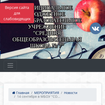
МУНИЦИПАЛЬНОЕ
Версия сайта
для
БЮДЖЕТНОЕ
слабовидящих
ОБЩЕОБРАЗОВАТЕЛЬНОЕ
УЧРЕЖДЕНИЕ
"СРЕДНЯЯ
ОБЩЕОБРАЗОВАТЕЛЬНАЯ
ШКОЛА № 7"
Главная
МЕРОПРИЯТИЯ
Новости
14 сентября в МБОУ "СО...