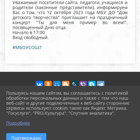
Уважаемые посетители сайта, педагоги, учащиеся и
родители (законные представители), информируем
Вас о том, что 12 октября 2023 года МБУ ДО "Дом
детского творчества" приглашает на праздничный
концерт "Ты для меня пример во всем!",
посвященный Дню отца.
Начало в 17:00
Вход свободный.
#МБОУСОШ7
Пользуясь нашим сайтом, вы соглашаетесь с политикой
обработки персональных данных а также с тем что наш
веб-сайт и другие подключенные к веб-сайту сторонние
2026 г. vvschool7.ru
сервисы используют cookies такие как Яндекс Метрика,
Вход
"Госуслуги", "PRO.Культура", "Спутник аналитика".
Карта сайта
^
Политика обработки персональных данных
Подробнее
Сделано на KubCMS
Разработка и поддержка
Подтверждаю