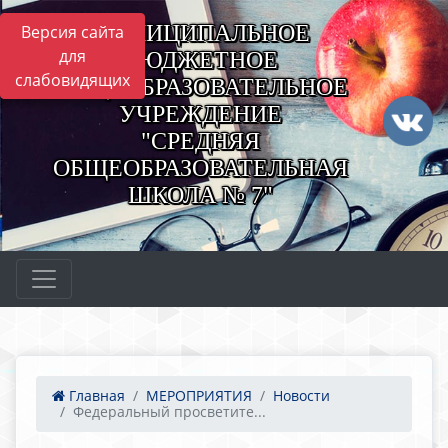
МУНИЦИПАЛЬНОЕ
Версия сайта
для
БЮДЖЕТНОЕ
слабовидящих
ОБЩЕОБРАЗОВАТЕЛЬНОЕ
УЧРЕЖДЕНИЕ
"СРЕДНЯЯ
ОБЩЕОБРАЗОВАТЕЛЬНАЯ
ШКОЛА № 7"
Главная
МЕРОПРИЯТИЯ
Новости
Федеральный просветите...