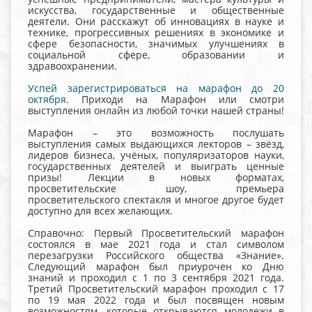
искусства, государственные и общественные
деятели. Они расскажут об инновациях в науке и
технике, прогрессивных решениях в экономике и
сфере безопасности, значимых улучшениях в
социальной сфере, образовании и
здравоохранении.
Успей зарегистрироваться на марафон до 20
октября
. Приходи на Марафон или смотри
выступления онлайн из любой точки нашей страны!
Марафон – это возможность послушать
выступления самых выдающихся лекторов – звёзд,
лидеров бизнеса, учёных, популяризаторов науки,
государственных деятелей и выиграть ценные
призы! Лекции в новых форматах,
просветительские шоу, премьера
просветительского спектакля и многое другое будет
доступно для всех желающих.
Справочно: Первый Просветительский марафон
состоялся в мае 2021 года и стал символом
перезагрузки Российского общества «Знание».
Следующий марафон был приурочен ко Дню
знаний и проходил с 1 по 3 сентября 2021 года.
Третий Просветительский марафон проходил с 17
по 19 мая 2022 года и был посвящен новым
возможностям, которые открываются молодежи в