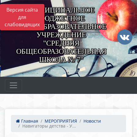
МУНИЦИПАЛЬНОЕ
Версия сайта
для
БЮДЖЕТНОЕ
слабовидящих
ОБЩЕОБРАЗОВАТЕЛЬНОЕ
УЧРЕЖДЕНИЕ
"СРЕДНЯЯ
ОБЩЕОБРАЗОВАТЕЛЬНАЯ
ШКОЛА № 7"
Главная
МЕРОПРИЯТИЯ
Новости
Навигаторы детства - У...