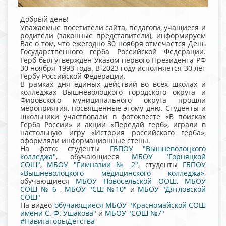
Добрый день!
Уважаемые посетители сайта, педагоги, учащиеся и
родители (законные представители), информируем
Вас о том, что ежегодно 30 ноября отмечается День
Государственного герба Российской Федерации.
Герб был утвержден Указом первого Президента РФ
30 ноября 1993 года. В 2023 году исполняется 30 лет
Гербу Российской Федерации.
В рамках дня единых действий во всех школах и
колледжах Вышневолоцкого городского округа и
Фировского муниципального округа прошли
мероприятия, посвященные этому дню. Студенты и
школьники участвовали в фотоквесте «В поисках
Герба России» и акции «Передай герб», играли в
настольную игру «История российского герба»,
оформляли информационные стены.
На фото: студенты
ГБПОУ "Вышневолоцкого
колледжа"
, обучающиеся
МБОУ "Горняцкой
СОШ"
,
МБОУ "Гимназии № 2"
, студенты
ГБПОУ
«Вышневолоцкого медицинского колледжа»
,
обучающиеся
МБОУ Новосельской ООШ
,
МБОУ
СОШ № 6
,
МБОУ "СШ №10"
и
МБОУ "Дятловской
СОШ"
На видео
обучающиеся МБОУ "Красномайской СОШ
имени С. Ф. Ушакова"
и
МБОУ "СОШ №7"
#НавигаторыДетства