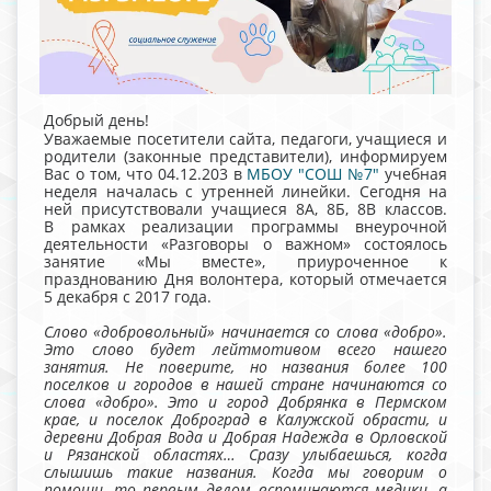
Добрый день!
Уважаемые посетители сайта, педагоги, учащиеся и
родители (законные представители), информируем
Вас о том, что 04.12.203 в
МБОУ "СОШ №7"
учебная
неделя началась с утренней линейки.
Сегодня на
ней присутствовали учащиеся 8А, 8Б, 8В классов.
В
рамках реализации программы внеурочной
деятельности «Разговоры о важном» состоялось
занятие «Мы вместе», приуроченное к
празднованию Дня волонтера, который отмечается
5 декабря с 2017 года.
Слово «добровольный» начинается со слова «добро».
Это слово будет лейтмотивом всего нашего
занятия. Не поверите, но названия более 100
поселков и городов в нашей стране начинаются со
слова «добро». Это и город Добрянка в Пермском
крае, и поселок Доброград в Калужской обрасти, и
деревни Добрая Вода и Добрая Надежда в Орловской
и Рязанской областях… Сразу улыбаешься, когда
слышишь такие названия. Когда мы говорим о
помощи, то первым делом вспоминаются медики, а