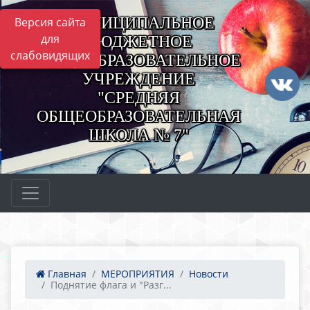
МУНИЦИПАЛЬНОЕ
Версия сайта
для
БЮДЖЕТНОЕ
слабовидящих
ОБЩЕОБРАЗОВАТЕЛЬНОЕ
УЧРЕЖДЕНИЕ
"СРЕДНЯЯ
ОБЩЕОБРАЗОВАТЕЛЬНАЯ
ШКОЛА № 7"
Главная
МЕРОПРИЯТИЯ
Новости
Поднятие флага и "Разг...