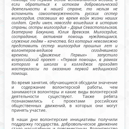
если обратиться к истокам добровольческой
деятельности в нашей стране, то нельзя не
вспомнить самоотверженность русских сестер
милосердия, спасавших во время войн жизни наших
солдат. Среди имен, навсегда вошедших в историю
страны, сестры милосердия – Дарья Севастопольская,
Екатерина Бакунина, Юлия Вревская. Милосердие,
сострадание, активная помощь нуждающимся,
служение людям – качества, без которых невозможно
представить сестер милосердия прошлых лет и
волонтеров-медиков сегодняшнего
времени. «Движение Первых» запустило
всероссийский проект - «Первая помощь», в рамках
которого в школах и колледжах проходят
мастерклассы по оказанию первой медицинской
помощи.
Во время занятия, обучающиеся обсудили значение
и содержание волонтерской работы, чем
занимаются волонтеры и какие виды волонтерской
деятельности существуют. Также ребята
познакомились с проектами российских
общественных движений, в которых они могут
принять участие.
В наши дни волонтерские инициативы получили
поддержку государства, добровольческое движение
стало масштабным и повсеместным. Волонтерство