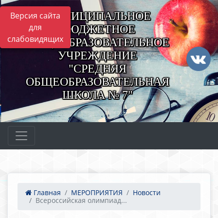
МУНИЦИПАЛЬНОЕ
Версия сайта
для
БЮДЖЕТНОЕ
слабовидящих
ОБЩЕОБРАЗОВАТЕЛЬНОЕ
УЧРЕЖДЕНИЕ
"СРЕДНЯЯ
ОБЩЕОБРАЗОВАТЕЛЬНАЯ
ШКОЛА № 7"
Главная
МЕРОПРИЯТИЯ
Новости
Всероссийская олимпиад...