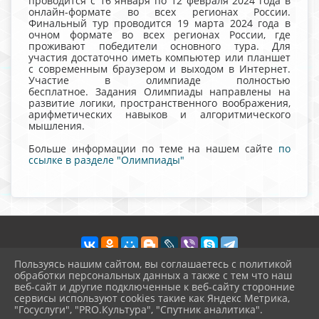
проводится с 16 января по 12 февраля 2024 года в
онлайн-формате во всех регионах России.
Финальный тур проводится 19 марта 2024 года в
очном формате во всех регионах России, где
проживают победители основного тура. Для
участия достаточно иметь компьютер или планшет
с современным браузером и выходом в Интернет.
Участие в олимпиаде полностью
бесплатное. Задания Олимпиады направлены на
развитие логики, пространственного воображения,
арифметических навыков и алгоритмического
мышления.
Больше информации по теме на нашем сайте
по
ссылке в разделе "Олимпиады"
Пользуясь нашим сайтом, вы соглашаетесь с политикой
обработки персональных данных а также с тем что наш
веб-сайт и другие подключенные к веб-сайту сторонние
2026 г. vvschool7.ru
сервисы используют cookies такие как Яндекс Метрика,
Вход
"Госуслуги", "PRO.Культура", "Спутник аналитика".
Карта сайта
^