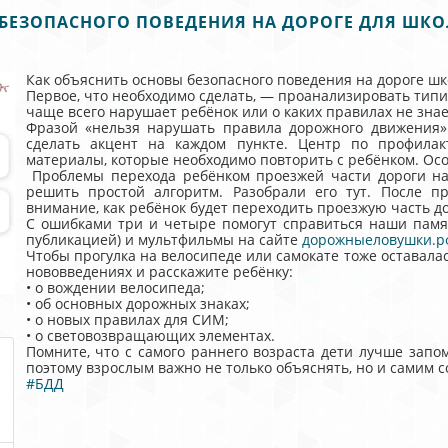
БЕЗОПАСНОГО ПОВЕДЕНИЯ НА ДОРОГЕ ДЛЯ ШК
Как объяснить основы безопасного поведения на дороге ш
Первое, что необходимо сделать, — проанализировать тип
чаще всего нарушает ребёнок или о каких правилах не знае
Фразой «нельзя нарушать правила дорожного движения» 
сделать акцент на каждом пункте. Центр по профилак
материалы, которые необходимо повторить с ребёнком. Осо
Проблемы перехода ребёнком проезжей части дороги на
решить простой алгоритм. Разобрали его тут. После п
внимание, как ребёнок будет переходить проезжую часть до
С ошибками три и четыре помогут справиться наши памя
публикацией) и мультфильмы на сайте
дорожныеловушки.р
Чтобы прогулка на велосипеде или самокате тоже оставала
нововведениях и расскажите ребёнку:
• о вождении велосипеда;
• об основных дорожных знаках;
• о новых правилах для СИМ;
• о световозвращающих элементах.
Помните, что с самого раннего возраста дети лучше запо
поэтому взрослым важно не только объяснять, но и самим 
#БДД