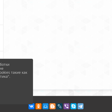
ботки
ие
okies такие как
тика".