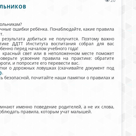
20
ОЛЬНИКОВ
кольникам?
ичные ошибки ребёнка. Понаблюдайте, какие правила
т.
результата добиться не получится. Поэтому важно
тике ДДТТ Института воспитания собрал для вас
бенно перед началом учебного года!
 красный свет или в неположенном месте поможет
роверьте усвоение правила на практике: обратите
роги, и попросите его перевести вас.
тки о дорожных ловушках (cкачивайте документ под
ф
.
сь безопасной, почитайте наши памятки о правилах и
минают именно поведение родителей, а не их слова,
соблюдать правила, которым учат малышей.