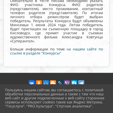
Обязательно в тесте письма необходимо указать
ФИО участника Конкурса, ФИО родителя
(представителя), место проживания, контактный
телефон родителя (представителя). По итогам
личного отбора режиссёром будет выбран
победитель. Результаты Конкурса будут объявлены
Минсемьи 1 июня 2024 года. Летом победитель
будет приглашен на съемочную площадку в город
Кисловодск, где примет участие в съемках
художественного фильма Александра Ковтунца
«Суперангел».
Больше информации по теме
на нашем сайте по
ссылке в разделе "Конкурсы"
Пользуясь нашим сайтом, вы соглашаетесь с политикой
обработки персональных данных а также с тем что наш
веб-сайт и другие подключенные к веб-сайту сторонние
2026 г. vvschool7.ru
сервисы используют cookies такие как Яндекс Метрика,
Вход
"Госуслуги", "PRO.Культура", "Спутник аналитика".
Карта сайта
^
Политика обработки персональных данных