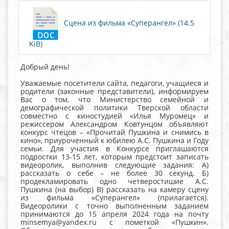
Сцена из фильма «Суперангел» (14.5
KiB)
Добрый день!
Уважаемые посетители сайта, педагоги, учащиеся и
родители (законные представители), информируем
Вас о том, что Министерство семейной и
демографической политики Тверской области
совместно с киностудией «Илья Муромец» и
режиссером Александром Ковтунцом объявляют
конкурс чтецов – «Прочитай Пушкина и снимись в
кино», приуроченный к юбилею А.С. Пушкина и Году
семьи. Для участия в Конкурсе приглашаются
подростки 13-15 лет, которым предстоит записать
видеоролик, выполнив следующие задания: А)
рассказать о себе – не более 30 секунд. Б)
продекламировать одно четверостишие А.С.
Пушкина (на выбор) В) рассказать на камеру сцену
из фильма «Суперангел» (прилагается).
Видеоролики с точно выполненным заданием
принимаются до 15 апреля 2024 года на почту
minsemya@yandex.ru с пометкой «Пушкин».