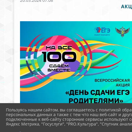
20.03.2024 07:08
АКЦ
Пользуясь нашим сайтом, вы соглашаетесь с политикой обра
персональных данных а также с тем что наш веб-сайт и друг
подключенные к веб-сайту сторонние сервисы используют co
Яндекс Метрика, "Госуслуги", "PRO.Культура", "Спутник анали