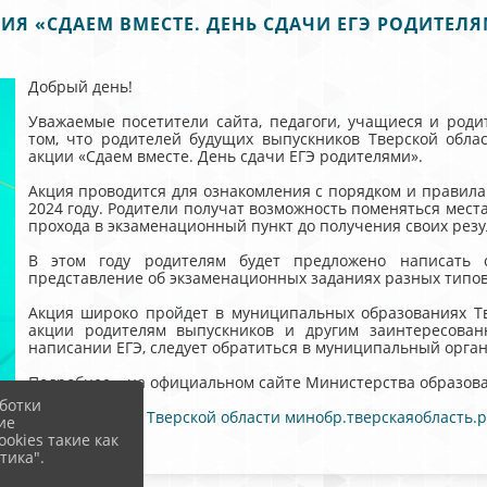
ИЯ «СДАЕМ ВМЕСТЕ. ДЕНЬ СДАЧИ ЕГЭ РОДИТЕЛ
Добрый день!
Уважаемые посетители сайта, педагоги, учащиеся и роди
том, что родителей будущих выпускников Тверской обла
акции «Сдаем вместе. День сдачи ЕГЭ родителями».
Акция проводится для ознакомления с порядком и правила
2024 году. Родители получат возможность поменяться мест
прохода в экзаменационный пункт до получения своих резу
В этом году родителям будет предложено написать
представление об экзаменационных заданиях разных типов
Акция широко пройдет в муниципальных образованиях Тв
акции родителям выпускников и другим заинтересова
написании ЕГЭ, следует обратиться в муниципальный орга
Подробнее – на официальном сайте Министерства образов
ботки
Правительство Тверской области минобр.тверскаяобласть.
ие
okies такие как
тика".