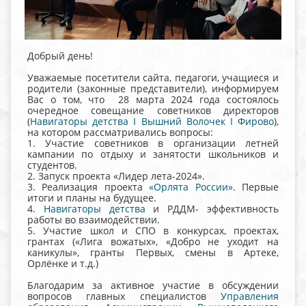
Добрый день!
Уважаемые посетители сайта, педагоги, учащиеся и
родители (законные представители), информируем
Вас о том, что 28 марта 2024 года состоялось
очередное совещание советников директоров
(
Навигаторы детства I Вышний Волочек I Фирово
),
на котором рассматривались вопросы:
1. Участие советников в организации летней
кампании по отдыху и занятости школьников и
студентов.
2. Запуск проекта «Лидер лета-2024».
3. Реализация проекта
«Орлята России»
. Первые
итоги и планы на будущее.
4.
Навигаторы детства
и РДДМ- эффективность
работы во взаимодействии.
5. Участие школ и СПО в конкурсах, проектах,
грантах («Лига вожатых», «Добро не уходит на
каникулы», гранты Первых, смены в Артеке,
Орлёнке и т.д.)
Благодарим за активное участие в обсуждении
вопросов главных специалистов
Управления