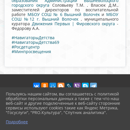
образования Администрации Вышневолоцкого
городского округа
Соловьеву Т.М. , Власюк Д.М.,
заместителей директоров по воспитательной
работе
МБОУ СОШ № 6 Вышний Волочёк
и
МБОУ
СОШ №12 г. Вышний Волочек
, муниципального
куратора
Движения Первых | Фировского округа
-
Федорову А.А.
#НавигаторыДетства
#НавигаторыДетства69
#Росдетцентр
#Минпросвещения
Пользуясь нашим сайтом, вы соглашаетесь с политикой
обработки персональных данных а также с тем что наш
веб-сайт и другие подключенные к веб-сайту сторонние
2026 г. vvschool7.ru
сервисы используют cookies такие как Яндекс Метрика,
Вход
"Госуслуги", "PRO.Культура", "Спутник аналитика".
Карта сайта
^
Политика обработки персональных данных
Подробнее