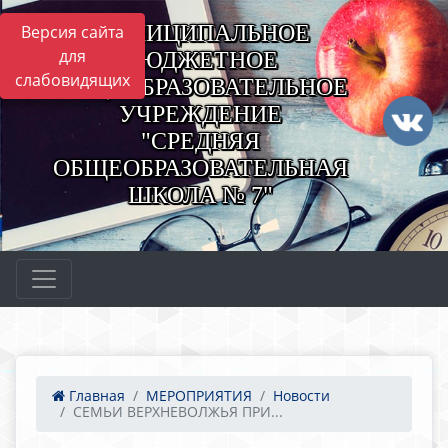
МУНИЦИПАЛЬНОЕ
Версия сайта
для
БЮДЖЕТНОЕ
слабовидящих
ОБЩЕОБРАЗОВАТЕЛЬНОЕ
УЧРЕЖДЕНИЕ
"СРЕДНЯЯ
ОБЩЕОБРАЗОВАТЕЛЬНАЯ
ШКОЛА № 7"
Главная
МЕРОПРИЯТИЯ
Новости
СЕМЬИ ВЕРХНЕВОЛЖЬЯ ПРИ...