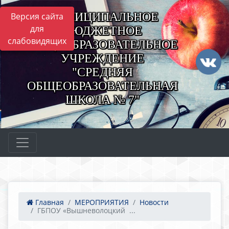
МУНИЦИПАЛЬНОЕ
Версия сайта
для
БЮДЖЕТНОЕ
слабовидящих
ОБЩЕОБРАЗОВАТЕЛЬНОЕ
УЧРЕЖДЕНИЕ
"СРЕДНЯЯ
ОБЩЕОБРАЗОВАТЕЛЬНАЯ
ШКОЛА № 7"
Главная
МЕРОПРИЯТИЯ
Новости
ГБПОУ «Вышневолоцкий ...