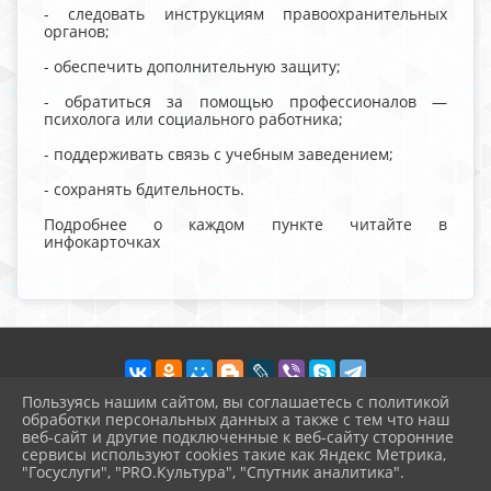
- следовать инструкциям правоохранительных
органов;
- обеспечить дополнительную защиту;
- обратиться за помощью профессионалов —
психолога или социального работника;
- поддерживать связь с учебным заведением;
- сохранять бдительность.
Подробнее о каждом пункте читайте в
инфокарточках
Пользуясь нашим сайтом, вы соглашаетесь с политикой
обработки персональных данных а также с тем что наш
веб-сайт и другие подключенные к веб-сайту сторонние
2026 г. vvschool7.ru
сервисы используют cookies такие как Яндекс Метрика,
Вход
"Госуслуги", "PRO.Культура", "Спутник аналитика".
Карта сайта
^