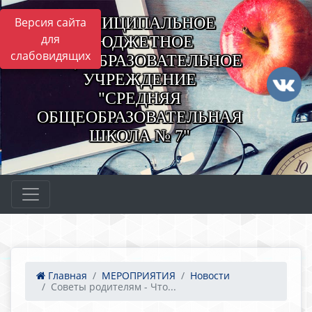
МУНИЦИПАЛЬНОЕ
Версия сайта
для
БЮДЖЕТНОЕ
слабовидящих
ОБЩЕОБРАЗОВАТЕЛЬНОЕ
УЧРЕЖДЕНИЕ
"СРЕДНЯЯ
ОБЩЕОБРАЗОВАТЕЛЬНАЯ
ШКОЛА № 7"
Главная
МЕРОПРИЯТИЯ
Новости
Советы родителям - Что...