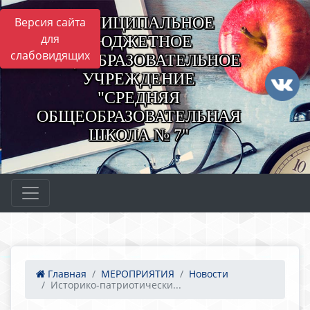
МУНИЦИПАЛЬНОЕ
Версия сайта
для
БЮДЖЕТНОЕ
слабовидящих
ОБЩЕОБРАЗОВАТЕЛЬНОЕ
УЧРЕЖДЕНИЕ
"СРЕДНЯЯ
ОБЩЕОБРАЗОВАТЕЛЬНАЯ
ШКОЛА № 7"
Главная
МЕРОПРИЯТИЯ
Новости
Историко-патриотически...