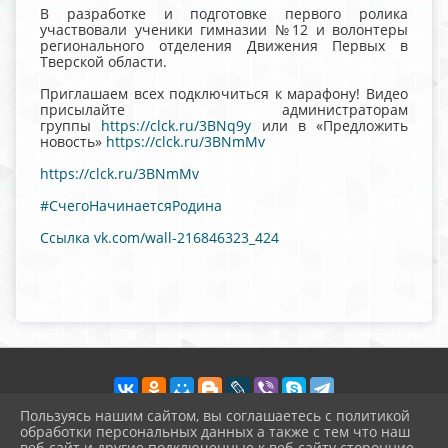
В разработке и подготовке первого ролика
участвовали ученики гимназии №12 и волонтеры
регионального отделения Движения Первых в
Тверской области.
Приглашаем всех подключиться к марафону! Видео
присылайте администраторам
группы
https://clck.ru/3BNq9y
или в «Предложить
новость»
https://clck.ru/3BNmMv
https://clck.ru/3BNmMv
#СчегоНачинаетсяРодина
Ссылка vk.com/wall-216846323_424
Пользуясь нашим сайтом, вы соглашаетесь с политикой
обработки персональных данных а также с тем что наш
веб-сайт и другие подключенные к веб-сайту сторонние