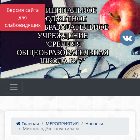
МУНИЦИПАЛЬНОЕ
Версия сайта
для
БЮДЖЕТНОЕ
слабовидящих
ОБЩЕОБРАЗОВАТЕЛЬНОЕ
УЧРЕЖДЕНИЕ
"СРЕДНЯЯ
ОБЩЕОБРАЗОВАТЕЛЬНАЯ
ШКОЛА № 7"
Главная
МЕРОПРИЯТИЯ
Новости
Минмолодёж запустила м...