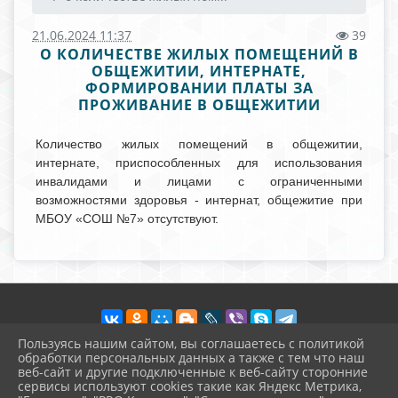
21.06.2024 11:37
39
О КОЛИЧЕСТВЕ ЖИЛЫХ ПОМЕЩЕНИЙ В
ОБЩЕЖИТИИ, ИНТЕРНАТЕ,
ФОРМИРОВАНИИ ПЛАТЫ ЗА
ПРОЖИВАНИЕ В ОБЩЕЖИТИИ
Количество жилых помещений в общежитии,
интернате, приспособленных для использования
инвалидами и лицами с ограниченными
возможностями здоровья - интернат, общежитие при
МБОУ «СОШ №7» отсутствуют.
Пользуясь нашим сайтом, вы соглашаетесь с политикой
обработки персональных данных а также с тем что наш
веб-сайт и другие подключенные к веб-сайту сторонние
2026 г. vvschool7.ru
сервисы используют cookies такие как Яндекс Метрика,
Вход