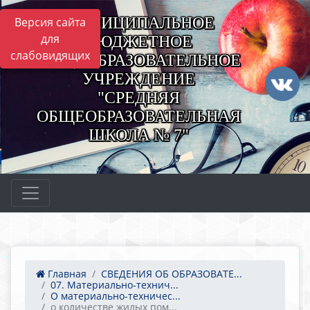
МУНИЦИПАЛЬНОЕ
Версия сайта
для
БЮДЖЕТНОЕ
слабовидящих
ОБЩЕОБРАЗОВАТЕЛЬНОЕ
УЧРЕЖДЕНИЕ
"СРЕДНЯЯ
ОБЩЕОБРАЗОВАТЕЛЬНАЯ
ШКОЛА № 7"
Главная
СВЕДЕНИЯ ОБ ОБРАЗОВАТЕ...
07. Материально-технич...
О материально-техничес...
о количестве жилых пом...