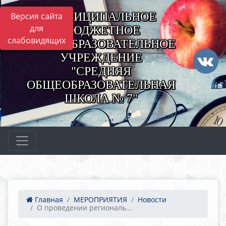
МУНИЦИПАЛЬНОЕ
Версия сайта
для
БЮДЖЕТНОЕ
слабовидящих
ОБЩЕОБРАЗОВАТЕЛЬНОЕ
УЧРЕЖДЕНИЕ
"СРЕДНЯЯ
ОБЩЕОБРАЗОВАТЕЛЬНАЯ
ШКОЛА № 7"
Главная
МЕРОПРИЯТИЯ
Новости
О проведении региональ...