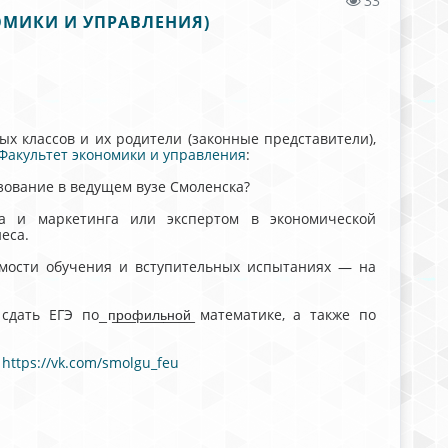
33
ОМИКИ И УПРАВЛЕНИЯ)
х классов и их родители (законные представители),
Факультет экономики и управления
:
зование в ведущем вузе Смоленска?
а и маркетинга или экспертом в экономической
еса.
имости обучения и вступительных испытаниях — на
ЕГЭ по ̲п̲р̲о̲ф̲и̲л̲ь̲н̲о̲й̲ математике, а также по
:
https://vk.com/smolgu_feu