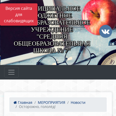
МУНИЦИПАЛЬНОЕ
Версия сайта
для
БЮДЖЕТНОЕ
слабовидящих
ОБЩЕОБРАЗОВАТЕЛЬНОЕ
УЧРЕЖДЕНИЕ
"СРЕДНЯЯ
ОБЩЕОБРАЗОВАТЕЛЬНАЯ
ШКОЛА № 7"
Главная
МЕРОПРИЯТИЯ
Новости
Осторожно, гололёд!