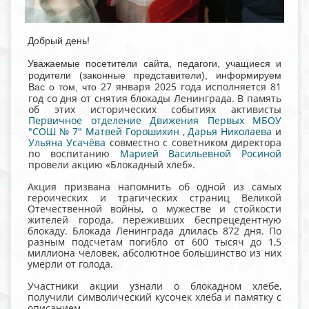
Добрый день!
Уважаемые посетители сайта, педагоги, учащиеся и
родители (законные представители), информируем
27 января 2025 года исполняется 81
Вас о том, что
год со дня от снятия блокады Ленинграда. В память
об этих исторических событиях активисты
Первичное отделение Движения Первых МБОУ
"СОШ № 7"
Матвей Горошихин
,
Дарья Николаева
и
Ульяна Усачёва
совместно с советником директора
по воспитанию
Марией Васильевной Росиной
провели акцию «Блокадный хлеб».
Акция призвана напомнить об одной из самых
героических и трагических страниц Великой
Отечественной войны, о мужестве и стойкости
жителей города, переживших беспрецедентную
блокаду. Блокада Ленинграда длилась 872 дня. По
разным подсчетам погибло от 600 тысяч до 1,5
миллиона человек, абсолютное большинство из них
умерли от голода.
Участники акции узнали о блокадном хлебе,
получили символический кусочек хлеба и памятку с
описанием.