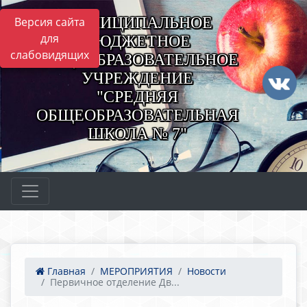
МУНИЦИПАЛЬНОЕ
Версия сайта
для
БЮДЖЕТНОЕ
слабовидящих
ОБЩЕОБРАЗОВАТЕЛЬНОЕ
УЧРЕЖДЕНИЕ
"СРЕДНЯЯ
ОБЩЕОБРАЗОВАТЕЛЬНАЯ
ШКОЛА № 7"
Главная
МЕРОПРИЯТИЯ
Новости
Первичное отделение Дв...