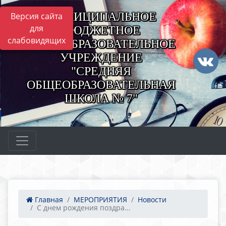
МУНИЦИПАЛЬНОЕ
Версия сайта
для
БЮДЖЕТНОЕ
слабовидящих
ОБЩЕОБРАЗОВАТЕЛЬНОЕ
УЧРЕЖДЕНИЕ
"СРЕДНЯЯ
ОБЩЕОБРАЗОВАТЕЛЬНАЯ
ШКОЛА № 7"
Главная
МЕРОПРИЯТИЯ
Новости
С днем рождения поздра...