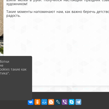
художником!
Такие моменты напоминают нам, как важно беречь детств
радость.
ботки
ие
okies такие как
тика".