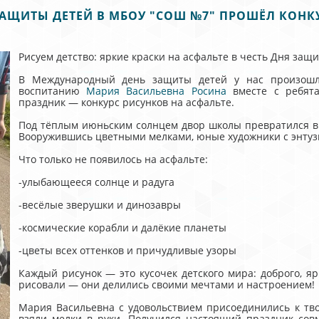
АЩИТЫ ДЕТЕЙ В МБОУ "СОШ №7" ПРОШЁЛ КОНКУ
Рисуем детство: яркие краски на асфальте в честь Дня защи
В Международный день защиты детей у нас произошло
воспитанию
Мария Васильевна Росина
вместе с ребята
праздник — конкурс рисунков на асфальте.
Под тёплым июньским солнцем двор школы превратился в
Вооружившись цветными мелками, юные художники с энтуз
Что только не появилось на асфальте:
-улыбающееся солнце и радуга
-весёлые зверушки и динозавры
-космические корабли и далёкие планеты
-цветы всех оттенков и причудливые узоры
Каждый рисунок — это кусочек детского мира: доброго, яр
рисовали — они делились своими мечтами и настроением!
Мария Васильевна с удовольствием присоединились к тво
взяли мелки в руки. Получился настоящий праздник совм