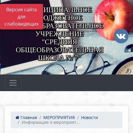
МУНИЦИПАЛЬНОЕ
Версия сайта
для
БЮДЖЕТНОЕ
слабовидящих
ОБЩЕОБРАЗОВАТЕЛЬНОЕ
УЧРЕЖДЕНИЕ
"СРЕДНЯЯ
ОБЩЕОБРАЗОВАТЕЛЬНАЯ
ШКОЛА № 7"
Главная
МЕРОПРИЯТИЯ
Новости
Информация о мероприят...