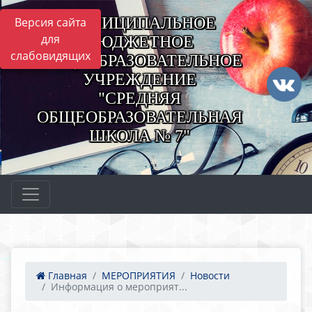
МУНИЦИПАЛЬНОЕ
Версия сайта
для
БЮДЖЕТНОЕ
слабовидящих
ОБЩЕОБРАЗОВАТЕЛЬНОЕ
УЧРЕЖДЕНИЕ
"СРЕДНЯЯ
ОБЩЕОБРАЗОВАТЕЛЬНАЯ
ШКОЛА № 7"
Главная
МЕРОПРИЯТИЯ
Новости
Информация о мероприят...