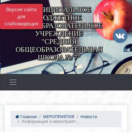
МУНИЦИПАЛЬНОЕ
Версия сайта
для
БЮДЖЕТНОЕ
слабовидящих
ОБЩЕОБРАЗОВАТЕЛЬНОЕ
УЧРЕЖДЕНИЕ
"СРЕДНЯЯ
ОБЩЕОБРАЗОВАТЕЛЬНАЯ
ШКОЛА № 7"
Главная
МЕРОПРИЯТИЯ
Новости
Информация о мероприят...