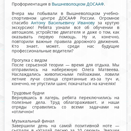
Профориентация в
Вышневолоцком ДОСААФ
.
Вчера мы побывали в Вышневолоцком учебно-
спортивном центре ДОСААФ России. Огромное
спасибо
Антону Васильевичу Иванову
за крутую
экскурсию! Ребята узнали всё об обучении в
автошколе, устройстве двигателя и даже о том, как
оказывать первую помощь. Ну и, конечно,
повторили важные правила дорожного движения.
Кто знает, может, среди нас будущие
профессиональные водители?
Прогулка с видом
После серьезной теории — время для отдыха. Мы
отправились на набережную Олега Матвеева.
Наслаждались живописными пейзажами, ловили
летние лучи солнца спрятанные из-за туч и,
конечно, не упустили шанс покачаться на качелях!
Трудовые будни
Вернувшись в лагерь, ребята переключились на
полезные дела. Труд облагораживает, и наши
отряды справились со всеми задачами на
«отлично»!
Музыкальный финал
Завершили день на самой позитивной ноте —
сыграли в «Угадай песню за 10 секунд». Эмоции