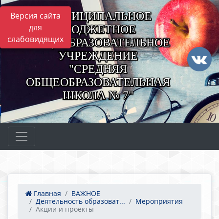
МУНИЦИПАЛЬНОЕ
Версия сайта
для
БЮДЖЕТНОЕ
слабовидящих
ОБЩЕОБРАЗОВАТЕЛЬНОЕ
УЧРЕЖДЕНИЕ
"СРЕДНЯЯ
ОБЩЕОБРАЗОВАТЕЛЬНАЯ
ШКОЛА № 7"
Главная
ВАЖНОЕ
Деятельность образоват...
Мероприятия
Акции и проекты