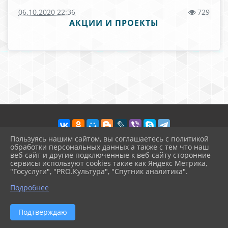
06.10.2020 22:36
729
АКЦИИ И ПРОЕКТЫ
Пользуясь нашим сайтом, вы соглашаетесь с политикой
обработки персональных данных а также с тем что наш
веб-сайт и другие подключенные к веб-сайту сторонние
2026 г. vvschool7.ru
сервисы используют cookies такие как Яндекс Метрика,
Вход
"Госуслуги", "PRO.Культура", "Спутник аналитика".
Карта сайта
^
Политика обработки персональных данных
Подробнее
Сделано на KubCMS
Разработка и поддержка
Подтверждаю