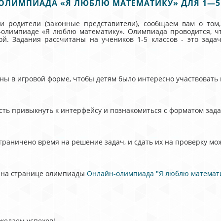
ОЛИМПИАДА «Я ЛЮБЛЮ МАТЕМАТИКУ» ДЛЯ 1—5
 и родители (законные представители), сообщаем вам о том
-олимпиаде «Я люблю математику». Олимпиада проводится, ч
й. Задания рассчитаны на учеников 1-5 классов - это зад
ы в игровой форме, чтобы детям было интересно участвовать в
сть привыкнуть к интерфейсу и познакомиться с форматом зад
ограничено время на решение задач, и сдать их на проверку мож
l на странице олимпиады
Онлайн-олимпиада "Я люблю математ
желаем успехов!