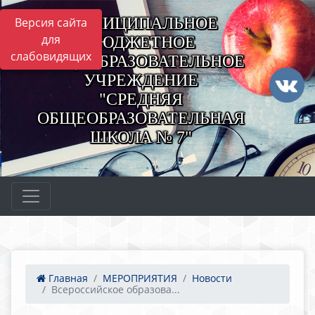
МУНИЦИПАЛЬНОЕ
Версия сайта
для
БЮДЖЕТНОЕ
слабовидящих
ОБЩЕОБРАЗОВАТЕЛЬНОЕ
УЧРЕЖДЕНИЕ
"СРЕДНЯЯ
ОБЩЕОБРАЗОВАТЕЛЬНАЯ
ШКОЛА № 7"
Главная
МЕРОПРИЯТИЯ
Новости
Всероссийское образова...