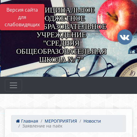
МУНИЦИПАЛЬНОЕ
Версия сайта
для
БЮДЖЕТНОЕ
слабовидящих
ОБЩЕОБРАЗОВАТЕЛЬНОЕ
УЧРЕЖДЕНИЕ
"СРЕДНЯЯ
ОБЩЕОБРАЗОВАТЕЛЬНАЯ
ШКОЛА № 7"
Главная
МЕРОПРИЯТИЯ
Новости
Заявление на паёк